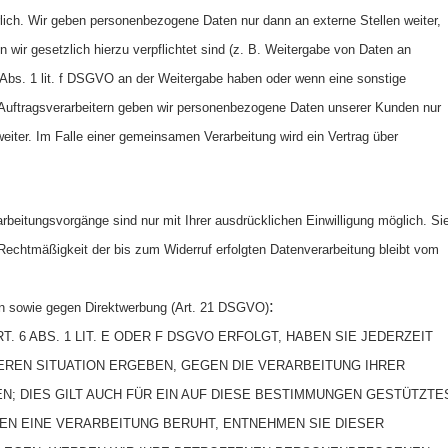
lich. Wir geben personenbezogene Daten nur dann an externe Stellen weiter,
n wir gesetzlich hierzu verpflichtet sind (z. B. Weitergabe von Daten an
6 Abs. 1 lit. f DSGVO an der Weitergabe haben oder wenn eine sonstige
 Auftragsverarbeitern geben wir personenbezogene Daten unserer Kunden nur
weiter. Im Falle einer gemeinsamen Verarbeitung wird ein Vertrag über
arbeitungsvorgänge sind nur mit Ihrer ausdrücklichen Einwilligung möglich. Si
ie Rechtmäßigkeit der bis zum Widerruf erfolgten Datenverarbeitung bleibt vom
:
en sowie gegen Direktwerbung (Art. 21 DSGVO)
 6 ABS. 1 LIT. E ODER F DSGVO ERFOLGT, HABEN SIE JEDERZEIT
DEREN SITUATION ERGEBEN, GEGEN DIE VERARBEITUNG IHRER
 DIES GILT AUCH FÜR EIN AUF DIESE BESTIMMUNGEN GESTÜTZTE
NEN EINE VERARBEITUNG BERUHT, ENTNEHMEN SIE DIESER