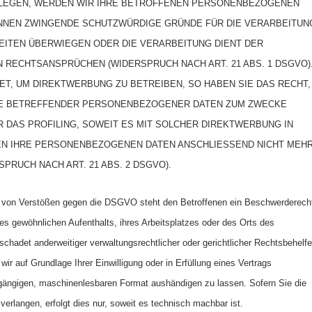
NLEGEN, WERDEN WIR IHRE BETROFFENEN PERSONENBEZOGENEN
KÖNNEN ZWINGENDE SCHUTZWÜRDIGE GRÜNDE FÜR DIE VERARBEITUN
HEITEN ÜBERWIEGEN ODER DIE VERARBEITUNG DIENT DER
RECHTSANSPRÜCHEN (WIDERSPRUCH NACH ART. 21 ABS. 1 DSGVO)
, UM DIREKTWERBUNG ZU BETREIBEN, SO HABEN SIE DAS RECHT,
SIE BETREFFENDER PERSONENBEZOGENER DATEN ZUM ZWECKE
R DAS PROFILING, SOWEIT ES MIT SOLCHER DIREKTWERBUNG IN
EN IHRE PERSONENBEZOGENEN DATEN ANSCHLIESSEND NICHT MEH
RUCH NACH ART. 21 ABS. 2 DSGVO).
e von Verstößen gegen die DSGVO steht den Betroffenen ein Beschwerderech
res gewöhnlichen Aufenthalts, ihres Arbeitsplatzes oder des Orts des
adet anderweitiger verwaltungsrechtlicher oder gerichtlicher Rechtsbehelfe
ir auf Grundlage Ihrer Einwilligung oder in Erfüllung eines Vertrags
em gängigen, maschinenlesbaren Format aushändigen zu lassen. Sofern Sie die
erlangen, erfolgt dies nur, soweit es technisch machbar ist.